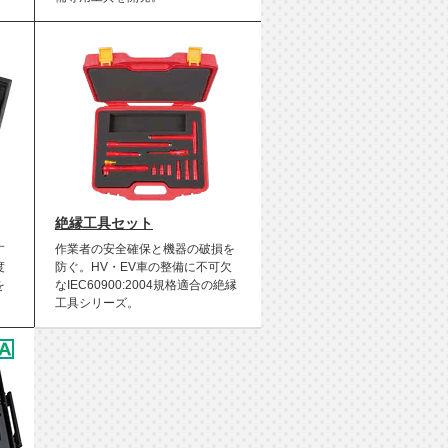
絶縁工具セット
す
作業者の安全確保と機器の破損を
度
防ぐ。HV・EV車の整備に不可欠
を
なIEC60900:2004規格適合の絶縁
工具シリーズ。