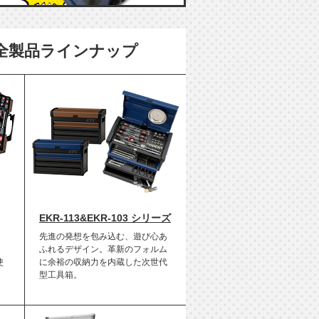
全製品
ラインナップ
EKR-113&EKR-103 シリーズ
、
先進の発想を包み込む、遊び心あ
。
ふれるデザイン。革新のフォルム
使
に余裕の収納力を内蔵した次世代
型工具箱。