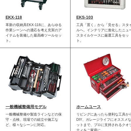
EKX-118
EKS-103
革新の収納具EKX‐118に、あらゆる
工具「置く」から「見せる」スタ
作業シーンへの適応を考え充実のア
ルへ。インテリアに進化したニュ
イテムを装備した最高峰ツールセッ
スタイルケースに厳選工具をセッ
ト。
ト。
一般機械整備用モデル
ホームユース
一般機械整備や製造ラインなどの保
リビングにあったら便利な工具か
守・点検、現場での組立や施工な
DIY、ガレージライフにオススメ
ど、様々なシーンに対応。
ットまで、プロに支持されるクオ
ティをご家庭に。