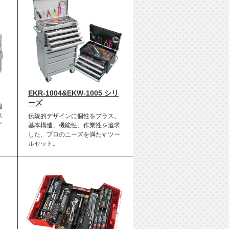
EKR-1004&EKW-1005 シリ
ーズ
追
ス
伝統的デザインに個性をプラス。
イ
基本構造、機能性、作業性を追求
した、プロのニーズを満たすツー
ルセット。