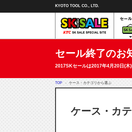
本
KYOTO TOOL CO., LTD.
文
ま
で
ス
キ
ッ
プ
セール終了のお
2017SKセールは2017年4月20
TOP
ケース・カテゴリから選ぶ
ケース・カ