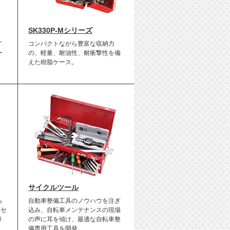
SK330P-Mシリーズ
イ
コンパクトながら豊富な収納力
ー
の、軽量、耐油性、耐衝撃性を備
えた樹脂ケース。
サイクルツール
ら
自動車整備工具のノウハウを注ぎ
なセ
込み、自転車メンテナンスの現場
リ
の声に耳を傾け、最適な自転車整
備専用工具を開発。