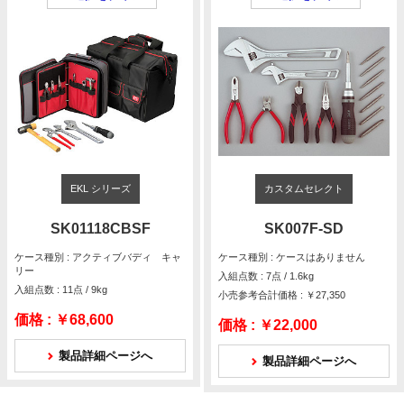
EKL シリーズ
カスタムセレクト
SK01118CBSF
SK007F-SD
ケース種別 : アクティブバディ キャ
ケース種別 : ケースはありません
リー
入組点数 : 7点 / 1.6kg
入組点数 : 11点 / 9kg
小売参考合計価格 : ￥27,350
価格 :
￥68,600
価格 :
￥22,000
製品詳細ページへ
製品詳細ページへ