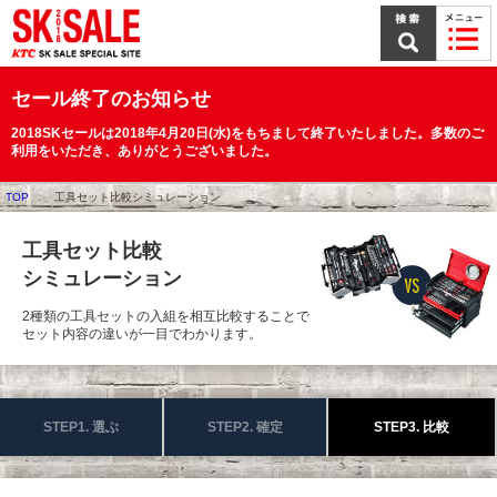
本
文
ま
で
ス
セール終了のお知らせ
キ
ッ
2018SKセールは2018年4月20日(水)をもちまして終了いたしました。多数のご
プ
利用をいただき、ありがとうございました。
TOP
工具セット比較シミュレーション
工具セット比較
シミュレーション
2種類の工具セットの入組を相互比較することで
セット内容の違いが一目でわかります。
STEP1. 選ぶ
STEP2. 確定
STEP3. 比較