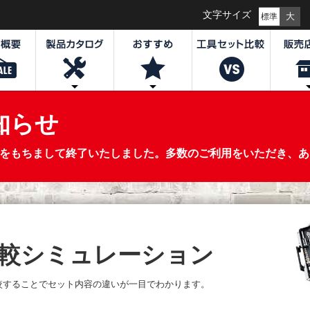
文字サイズ
大
標準
知らせ
0日(水)をもちまして終了いたしました。多数のご利用をいただき
較
シミュレーション
較することで
セット内容の違いが一目でわかります。