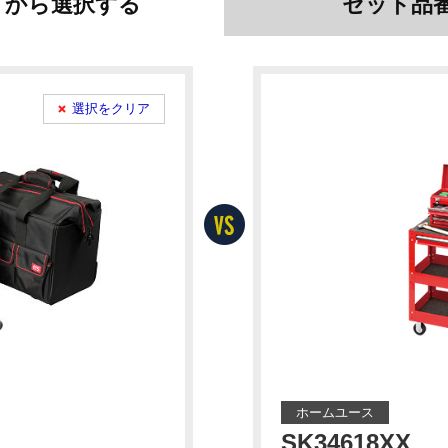
リから選択
する
セット品
選択をクリア
ホームユース
SK34618XX