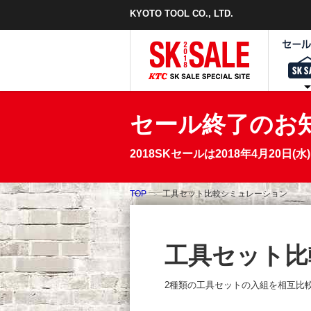
本
KYOTO TOOL CO., LTD.
文
ま
で
ス
キ
ッ
プ
セール終了のお
2018SKセールは2018年4月2
TOP
工具セット比較シミュレーション
工具セット比
2種類の工具セットの入組を相互比