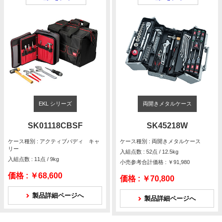
EKL シリーズ
両開きメタルケース
SK01118CBSF
SK45218W
ケース種別 : アクティブバディ キャ
ケース種別 : 両開きメタルケース
リー
入組点数 : 52点 / 12.5kg
入組点数 : 11点 / 9kg
小売参考合計価格 : ￥91,980
価格 :
￥68,600
価格 :
￥70,800
製品詳細ページへ
製品詳細ページへ