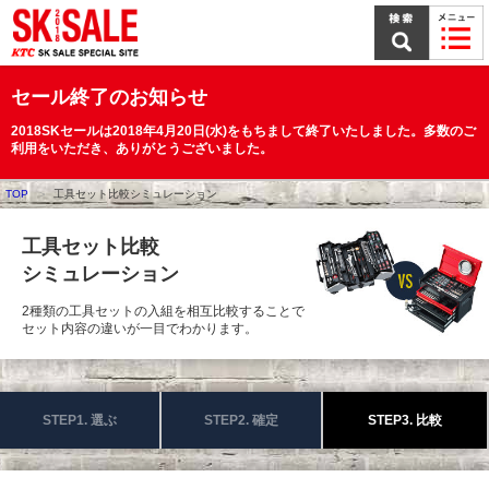
本
文
ま
で
ス
セール終了のお知らせ
キ
ッ
2018SKセールは2018年4月20日(水)をもちまして終了いたしました。多数のご
プ
利用をいただき、ありがとうございました。
TOP
工具セット比較シミュレーション
工具セット比較
シミュレーション
2種類の工具セットの入組を相互比較することで
セット内容の違いが一目でわかります。
STEP1. 選ぶ
STEP2. 確定
STEP3. 比較