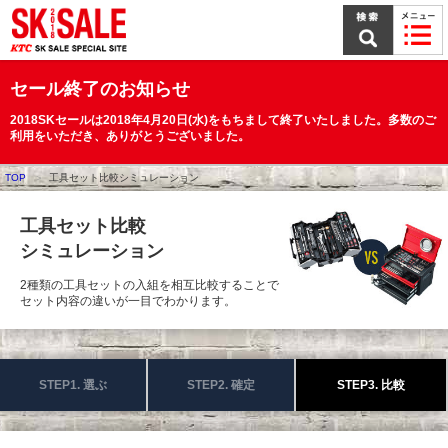
本
文
ま
で
ス
セール終了のお知らせ
キ
ッ
2018SKセールは2018年4月20日(水)をもちまして終了いたしました。多数のご
プ
利用をいただき、ありがとうございました。
TOP
工具セット比較シミュレーション
工具セット比較
シミュレーション
2種類の工具セットの入組を相互比較することで
セット内容の違いが一目でわかります。
STEP1. 選ぶ
STEP2. 確定
STEP3. 比較