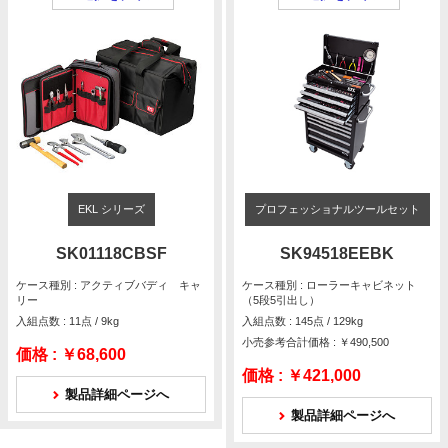
EKL シリーズ
プロフェッショナルツールセット
SK01118CBSF
SK94518EEBK
ケース種別 : アクティブバディ キャ
ケース種別 : ローラーキャビネット
リー
（5段5引出し）
入組点数 : 11点 / 9kg
入組点数 : 145点 / 129kg
小売参考合計価格 : ￥490,500
価格 :
￥68,600
価格 :
￥421,000
製品詳細ページへ
製品詳細ページへ