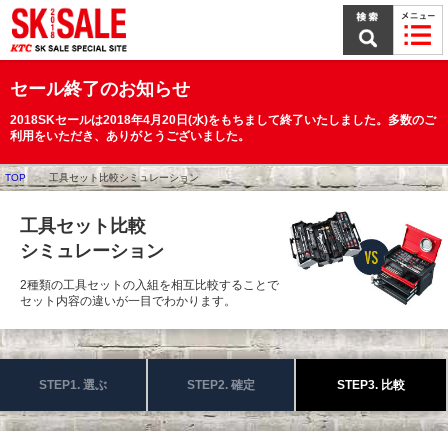
本
文
ま
で
ス
セール終了のお知らせ
キ
ッ
2018SKセールは2018年4月20日(水)をもちまして終了いたしました。多数のご
プ
利用をいただき、ありがとうございました。
TOP
工具セット比較シミュレーション
工具セット比較
シミュレーション
2種類の工具セットの入組を相互比較することで
セット内容の違いが一目でわかります。
STEP1. 選ぶ
STEP2. 確定
STEP3. 比較