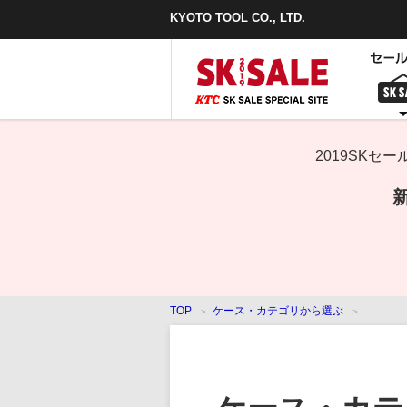
本
KYOTO TOOL CO., LTD.
文
ま
で
ス
キ
ッ
プ
2019SK
TOP
ケース・カテゴリから選ぶ