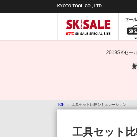
本
KYOTO TOOL CO., LTD.
文
ま
で
ス
キ
ッ
プ
2019SK
TOP
工具セット比較シミュレーション
工具セット比