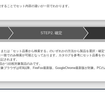
較することで
セット内容の違いが一目でわかります。
STEP2. 確定
、または「セット品番から検索する」のいずれかの方法から製品を選択・確定
全一致でのみ検索が可能となっております。カタログを参考にセット品番をそ
表記されます。
象品かつ比較対象製品のみです。
ラウザはIE9以降、FireFox最新版、GoogleChrome最新版が対象。