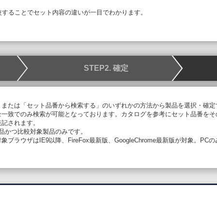
較することで
セット内容の違いが一目でわかります。
STEP2. 確定
、または「セット品番から検索する」のいずれかの方法から製品を選択・確定
全一致でのみ検索が可能となっております。カタログを参考にセット品番をそ
表記されます。
象品かつ比較対象製品のみです。
ラウザはIE9以降、FireFox最新版、GoogleChrome最新版が対象。