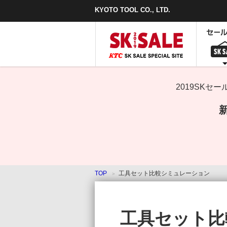
本
KYOTO TOOL CO., LTD.
文
ま
で
ス
キ
ッ
プ
2019SK
TOP
工具セット比較シミュレーション
工具セット比