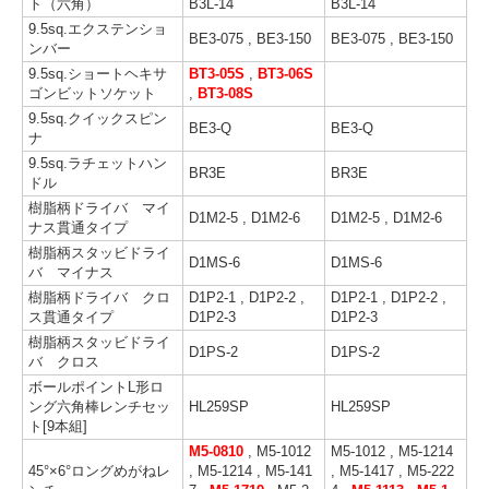
ト（六角）
B3L-14
B3L-14
9.5sq.エクステンショ
BE3-075 , BE3-150
BE3-075 , BE3-150
ンバー
9.5sq.ショートヘキサ
BT3-05S
,
BT3-06S
ゴンビットソケット
,
BT3-08S
9.5sq.クイックスピン
BE3-Q
BE3-Q
ナ
9.5sq.ラチェットハン
BR3E
BR3E
ドル
樹脂柄ドライバ マイ
D1M2-5 , D1M2-6
D1M2-5 , D1M2-6
ナス貫通タイプ
樹脂柄スタッビドライ
D1MS-6
D1MS-6
バ マイナス
樹脂柄ドライバ クロ
D1P2-1 , D1P2-2 ,
D1P2-1 , D1P2-2 ,
ス貫通タイプ
D1P2-3
D1P2-3
樹脂柄スタッビドライ
D1PS-2
D1PS-2
バ クロス
ボールポイントL形ロ
ング六角棒レンチセッ
HL259SP
HL259SP
ト[9本組]
M5-0810
, M5-1012
M5-1012 , M5-1214
45°×6°ロングめがねレ
, M5-1214 , M5-141
, M5-1417 , M5-222