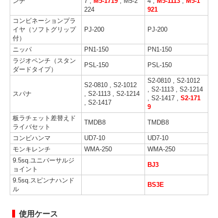
ンチ
7 ,
M5-1719
, M5-2
4 ,
M5-1113
,
M5-1
224
921
コンビネーションプラ
イヤ（ソフトグリップ
PJ-200
PJ-200
付）
ニッパ
PN1-150
PN1-150
ラジオペンチ（スタン
PSL-150
PSL-150
ダードタイプ）
S2-0810 , S2-1012
S2-0810 , S2-1012
, S2-1113 , S2-1214
スパナ
, S2-1113 , S2-1214
, S2-1417 ,
S2-171
, S2-1417
9
板ラチェット差替えド
TMDB8
TMDB8
ライバセット
コンビハンマ
UD7-10
UD7-10
モンキレンチ
WMA-250
WMA-250
9.5sq.ユニバーサルジ
BJ3
ョイント
9.5sq.スピンナハンド
BS3E
ル
使用ケース