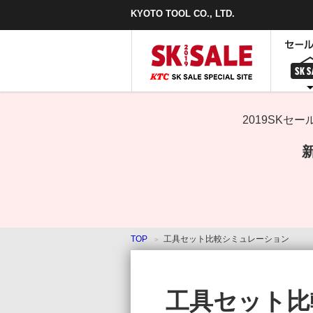
本
KYOTO TOOL CO., LTD.
文
ま
で
ス
キ
ッ
プ
2019SK
TOP
工具セット比較シミュレーション
工具セット比