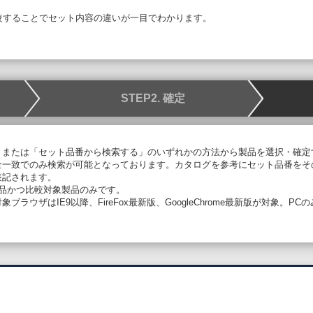
較することで
セット内容の違いが一目でわかります。
STEP2. 確定
、または「セット品番から検索する」のいずれかの方法から製品を選択・確定
全一致でのみ検索が可能となっております。カタログを参考にセット品番をそ
表記されます。
象品かつ比較対象製品のみです。
ラウザはIE9以降、FireFox最新版、GoogleChrome最新版が対象。