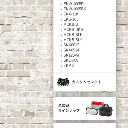
EKW-1005R
EKW-1005BK
EKX-118
EKS-103
MCKB-B
MCKB-BKG
MCKB-BLP
MCKB-BLY
SKX0012
SKX0514
SK120-M
SKC-MA
EKP-5
カスタムセレクト