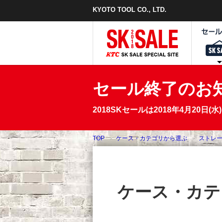
本
KYOTO TOOL CO., LTD.
文
ま
で
ス
キ
ッ
プ
セール終了のお
2018SKセールは2018年4月2
TOP
ケース・カテゴリから選ぶ
ストレ
ケース・カテ