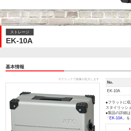
ストレージ
EK-10A
基本情報
※クリックで画像が拡大します
No.
EK-10A
●フラットに
スタイリッシ
●製品の詳細
「
EK-10A
」を