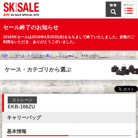
本
文
ま
で
ス
セール終了のお知らせ
キ
ッ
2018SKセールは2018年4月20日(水)をもちまして終了いたしました。多数のご
プ
利用をいただき、ありがとうございました。
TOP
ケース・カテゴリから選ぶ
ストレージ
EKB-106ZU
ケース・カテゴリから選ぶ
ストレージ
EKB-106ZU
キャリーバッグ
基本情報