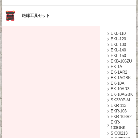
絶縁工具セット
EKL-110
EKL-120
EKL-130
EKL-140
EKL-150
EKB-106ZU
EK-1A
EK-1AR2
EK-1AGBK
EK-10A
EK-10AR3
EK-10AGBK
SK330P-M
EKR-113
EKR-103
EKR-103R2
EKR-
103GBK
SKX0213