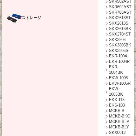
SKR502AST
SKR602AST
SKR703AST
ストレージ
SKX2613ST
SKX2613S
SKX2613BK
SKX2704ST
SKX3805
SKX3805BK
SKX3805S
EKR-1004
EKR-1004R
EKR-
1004BK
EKW-1005
EKW-1005R
EKW-
1005BK
EKX-118
EKS-103
MCKB-B
MCKB-BKG
MCKB-BLP
MCKB-BLY
SKX0012