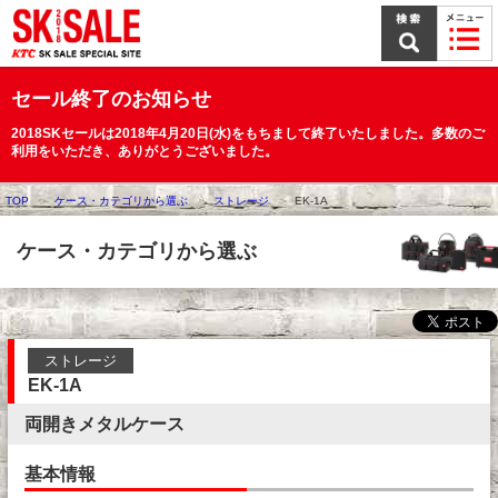
本
文
ま
で
ス
セール終了のお知らせ
キ
ッ
2018SKセールは2018年4月20日(水)をもちまして終了いたしました。多数のご
プ
利用をいただき、ありがとうございました。
TOP
ケース・カテゴリから選ぶ
ストレージ
EK-1A
ケース・カテゴリから選ぶ
ストレージ
EK-1A
両開きメタルケース
基本情報