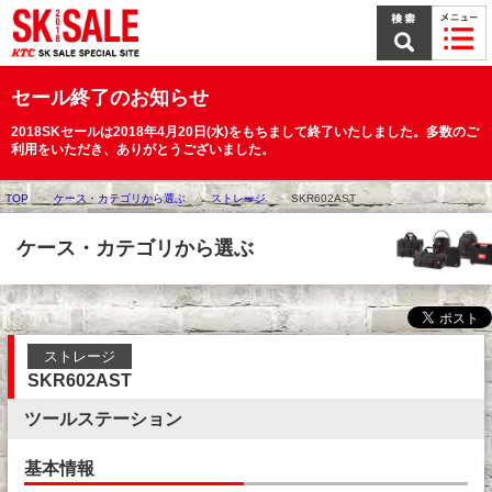
本
文
ま
で
ス
セール終了のお知らせ
キ
ッ
2018SKセールは2018年4月20日(水)をもちまして終了いたしました。多数のご
プ
利用をいただき、ありがとうございました。
TOP
ケース・カテゴリから選ぶ
ストレージ
SKR602AST
ケース・カテゴリから選ぶ
ストレージ
SKR602AST
ツールステーション
基本情報