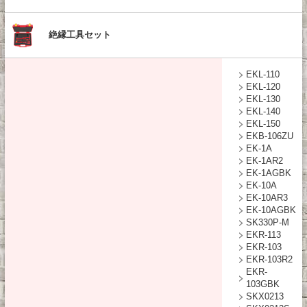
絶縁工具セット
EKL-110
EKL-120
EKL-130
EKL-140
EKL-150
EKB-106ZU
EK-1A
EK-1AR2
EK-1AGBK
EK-10A
EK-10AR3
EK-10AGBK
SK330P-M
EKR-113
EKR-103
EKR-103R2
EKR-
103GBK
SKX0213