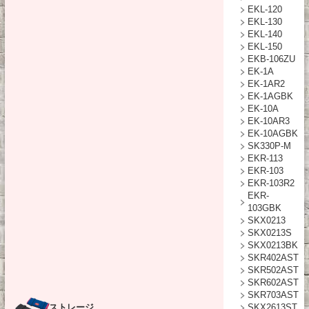
EKL-120
EKL-130
EKL-140
EKL-150
EKB-106ZU
EK-1A
EK-1AR2
EK-1AGBK
EK-10A
EK-10AR3
EK-10AGBK
SK330P-M
EKR-113
EKR-103
EKR-103R2
EKR-
103GBK
SKX0213
SKX0213S
SKX0213BK
SKR402AST
SKR502AST
SKR602AST
SKR703AST
ストレージ
SKX2613ST