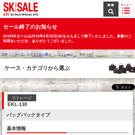
本
文
ま
で
ス
セール終了のお知らせ
キ
ッ
2018SKセールは2018年4月20日(水)をもちまして終了いたしました。多数のご
プ
利用をいただき、ありがとうございました。
TOP
ケース・カテゴリから選ぶ
ストレージ
EKL-130
ケース・カテゴリから選ぶ
ストレージ
EKL-130
バッグパックタイプ
基本情報