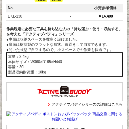
No.
小売参考価格
EKL-130
-
￥14,400
作業現場に必要な工具を持ち込む人の「持ち運ぶ・使う・収納する」
を考えた「アクティブバディ」シリーズ
●中面は収納スペースを数多く設けました。
●底面は樹脂製のフラットな形状。縦置きして自立できます。
●開いた状態で自立するので、小スペースでの作業も快適です。
重量：2.4kg
本体サイズ：W360×D165×H440
容量：30L
製品収納耐荷重：10kg
アクティブバディシリーズの詳細はこちら